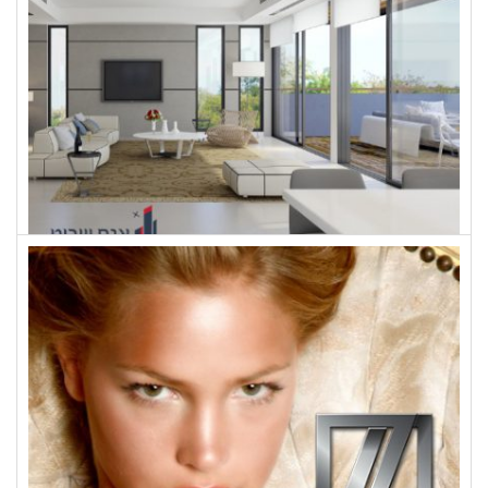
מגלן
אגם שביט