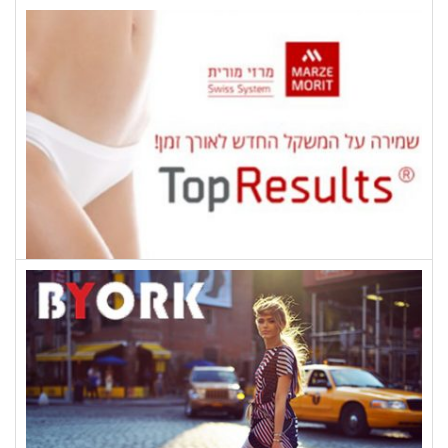
גאיה
מרזי מורית