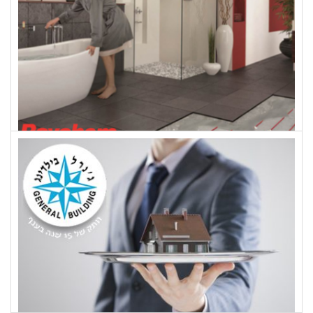
רייקם