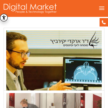
תפריט
עיצוב
דף הבית
»
עיצוב (עמוד 8)
ד"ר ארקדי יקירביץ'