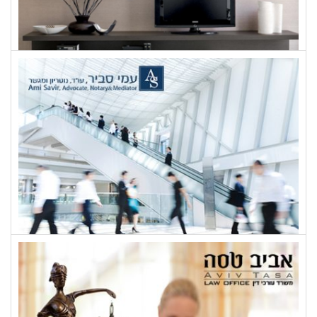
קלאסי
עו"ד עמי סביר