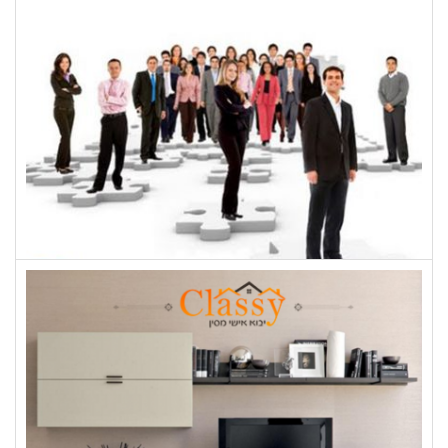
ג'נרל בילדינג
טוביה פלד